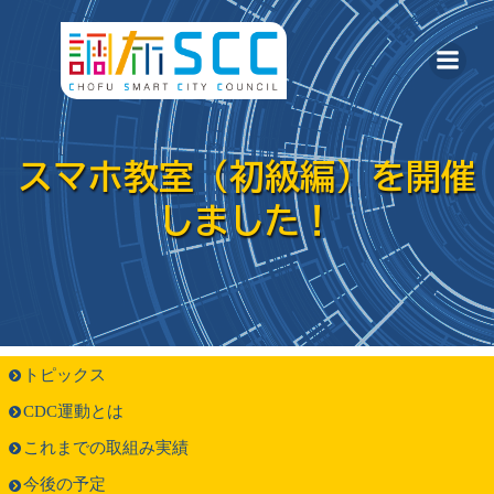
コ
ン
テ
ン
ツ
スマホ教室（初級編）を開催
へ
しました！
ス
キ
ッ
プ
トピックス
CDC運動とは
これまでの取組み実績
今後の予定