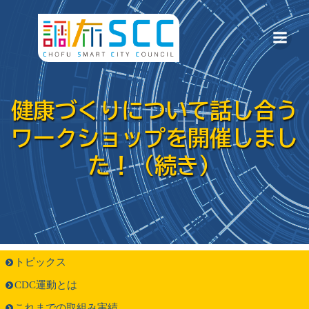
コ
ン
テ
ン
ツ
健康づくりについて話し合う
へ
ワークショップを開催しまし
ス
キ
た！（続き）
ッ
プ
トピックス
CDC運動とは
これまでの取組み実績